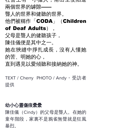
兩個世界的罅隙——
聾人的世界和健聽的世界。
他們被稱作「CODA」（Children 
of Deaf Adults），
父母是聾人的健聽孩子，
陳佳儀便是其中之一。
她在狹縫中掙扎成長，沒有人懂她
的苦、明她的心，
直到遇見以愛傾聽和接納她的神。
TEXT / Cherry  PHOTO / Andy・受訪者
提供
幼小心靈傷痕纍纍
陳佳儀（Cindy）的父母是聾人。在她的
童年階段，家裏不是鴉雀無聲就是狂風
暴烈。