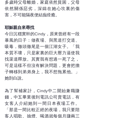
多歲時父母離婚，家庭依然貧困，父母
依然關係惡劣，深鑄在她心坎裏的傷
害，不可能隔夜便結痂痊癒。
耶穌親自來尋找
今日沉穩實幹的Cindy，原來曾經有一段
暴風的日子：做夜場、與黑道打交道、
吸毒，徹頭徹尾是一個江湖女子。「我
本質不壞，只是家裏的巨大壓力逼使我
找渠道釋放。其實我有想過一死了之，
可是這樣不但沒有解決問題，更會把擔
子轉移到弟弟身上，我不想拖累他。」
她剖白說。
為了幫補家計，Cindy中二開始兼職賺
錢，中五畢業後到電訊公司賣電話，有
女客人介紹她到一間日本夜場工作。
「那是一間比較正經的夜場，我只要陪
客人唱歌、抽煙、喝酒就每個月賺兩三