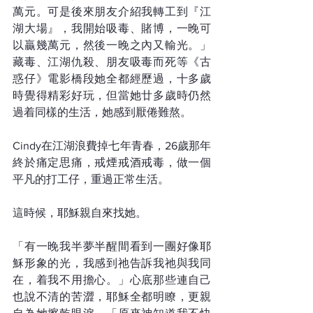
萬元。可是後來朋友介紹我轉工到『江
湖大場』，我開始吸毒、賭博，一晚可
以贏幾萬元，然後一晚之內又輸光。」
藏毒、江湖仇殺、朋友吸毒而死等《古
惑仔》電影橋段她全都經歷過，十多歲
時覺得精彩好玩，但當她廿多歲時仍然
過着同樣的生活，她感到厭倦難熬。
Cindy在江湖浪費掉七年青春，26歲那年
終於痛定思痛，戒煙戒酒戒毒，做一個
平凡的打工仔，重過正常生活。
這時候，耶穌親自來找她。
「有一晚我半夢半醒間看到一團好像耶
穌形象的光，我感到祂告訴我祂與我同
在，着我不用擔心。」心底那些連自己
也說不清的苦澀，耶穌全都明瞭，更親