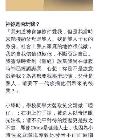
神祢是否玩我？
「我知道神會無條件愛我，但是我當時
未能接納父母是聾人、我是聾人子女的
身份。社會上聾人家庭的地位很低微，
我的自我價值也極低，不斷否定自己。
我靈修時看到《聖經》說當我尚在母腹
時神已經認識我，心想：祢是不是故意
戲弄我？為甚麼要我那麼悲慘，父母是
聾人，還要下一代承擔他們帶來的後
果？」
小學時，學校同學大聲取笑父親做「啞
仔」；在街上打手語，被途人以奇怪眼
光注視；遭不公平對待的經歷更是數之
不盡。即使Cindy是健聽人士，也因為小
時候家庭環境導致她發音不正而遭嘲