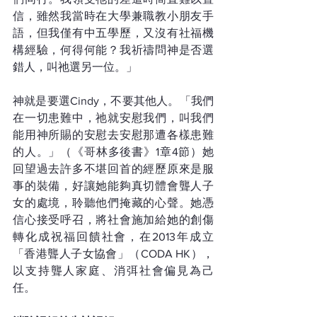
信，雖然我當時在大學兼職教小朋友手
語，但我僅有中五學歷，又沒有社福機
構經驗，何得何能？我祈禱問神是否選
錯人，叫祂選另一位。」
神就是要選Cindy，不要其他人。「我們
在一切患難中，祂就安慰我們，叫我們
能用神所賜的安慰去安慰那遭各樣患難
的人。」（《哥林多後書》1章4節）她
回望過去許多不堪回首的經歷原來是服
事的裝備，好讓她能夠真切體會聾人子
女的處境，聆聽他們掩藏的心聲。她憑
信心接受呼召，將社會施加給她的創傷
轉化成祝福回饋社會，在2013年成立
「香港聾人子女協會」（CODA HK），
以支持聾人家庭、消弭社會偏見為己
任。