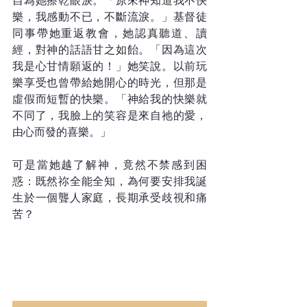
自為她擦乾眼淚。「原來神知道我不快
樂，我感動不已，不斷流淚。」基督徒
同事帶她重返教會，她認真聽道、讀
經，對神的話語甘之如飴。「因為這次
我是心甘情願返的！」她笑說。以前玩
樂享受也曾帶給她開心的時光，但那是
虛假而短暫的快樂。「神給我的快樂就
不同了，我臉上的笑容是來自祂的愛，
由心而發的喜樂。」
可是當她越了解神，竟然不禁感到困
惑：既然祢全能全知，為何要安排我誕
生於一個聾人家庭，長期承受歧視和痛
苦？