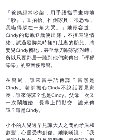
「爸媽經常吵架，用手語指手畫腳地
『吵』，又拍枱、推倒家具，很恐怖，
我嚇得躲在一角大哭。」她形容道。
Cindy的母親17歲便出嫁，不擅表達情
緒，試過發脾氣時搥打肚裏的胎兒、將
嬰兒Cindy擲地，甚至拿刀跟家婆對峙，
所以只要鄰居一聽到他們家傳出「砰砰
嘭嘭」的聲音便報警。
在警局，誰來當手語傳譯？當然是
Cindy。老師擔心Cindy不說話要見家
長，誰來傳譯？也是Cindy。父母一次又
一次鬧離婚，長輩上門勸交，誰來傳
譯？還是Cindy。
小小的人兒過早見識大人之間的矛盾和
割裂，心靈受盡創傷。她慨嘆說：「我