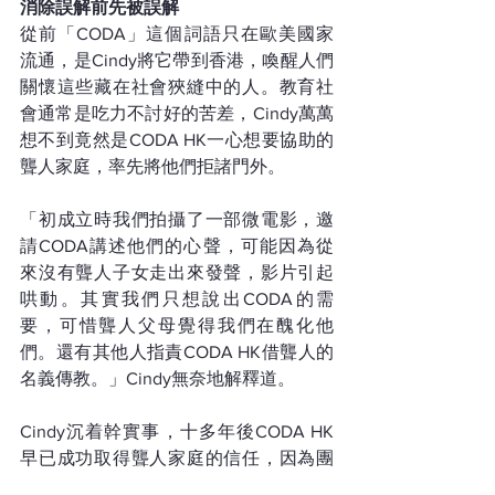
消除誤解前先被誤解
從前「CODA」這個詞語只在歐美國家
流通，是Cindy將它帶到香港，喚醒人們
關懷這些藏在社會狹縫中的人。教育社
會通常是吃力不討好的苦差，Cindy萬萬
想不到竟然是CODA HK一心想要協助的
聾人家庭，率先將他們拒諸門外。
「初成立時我們拍攝了一部微電影，邀
請CODA講述他們的心聲，可能因為從
來沒有聾人子女走出來發聲，影片引起
哄動。其實我們只想說出CODA的需
要，可惜聾人父母覺得我們在醜化他
們。還有其他人指責CODA HK借聾人的
名義傳教。」Cindy無奈地解釋道。
Cindy沉着幹實事，十多年後CODA HK
早已成功取得聾人家庭的信任，因為團
隊也是過來人，做到貼地又貼心地告訴