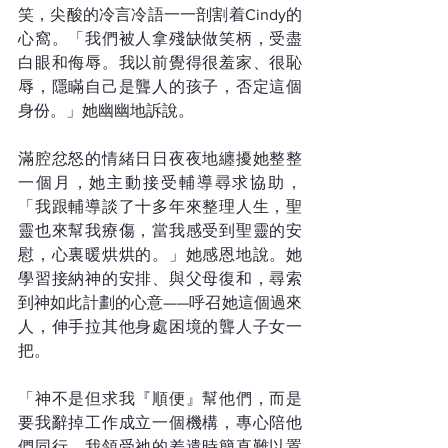
笑，尖酸的冷言冷語一一剖割着Cindy的
心窩。「我們被人拿殘缺做笑柄，受盡
白眼和侮辱。我以前覺得很羞家、很恥
辱，隱瞞自己是聾人的孩子，否定這個
身份。」她幽幽地訴說。
滿腔忿怒的情緒日日夜夜地纏擾她整整
一個月，她主動接受輔導尋求協助，
「我跟輔導談了十多年來整理人生，聖
靈也來幫我療傷，當我感受到聖靈的安
慰，心裏暖烘烘的。」她感恩地說。她
學習接納神的安排、與父母復和，尋索
到神如此計劃的心意——呼召她這個過來
人，伸手拉其他身處困境的聾人子女一
把。
「神不是但求我『順便』幫他們，而是
要我辭掉工作成立一個機構，專心陪他
們同行。我領受祂的差遣時簡直難以置