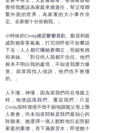
是家中長女，又是健聽者，整個家族都
覺得我應該為家庭承擔責任，幫父母聯
繫外面的世界，為家裏的大小事作決
定。全家都十分依賴我。」
小時候的Cindy總是鬱鬱寡歡。鄰居和親
戚對她客客氣氣，打完招呼卻不欲攀談
下去；人人都叮囑她要獨立，照顧爸媽
和弟妹。「對任何人我都不信任。他們
根本不明白我的處境，不知道我壓力爆
煲。就算我找人傾訴，他們也不會懂
的。」
人不懂，神懂，因為當我們尚在母腹之
時，祂便認識我們、覆庇我們；只是
Cindy當時僅僅不情不願地跟隨父母上聾
人教會，尚未知道耶穌是我們最知心的
聆聽者。她選擇一個人默默地扛起照顧
家庭的重擔，吞下滿腹苦水；即使她十