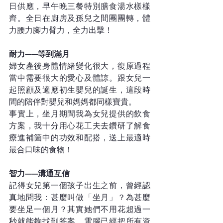
日供應，早午晚三餐特別膳食湯水樣樣
齊。全日在廚房及孫兒之間團團轉，體
力腰力腳力臂力，全力出擊！
耐力——等到滿月  
婦女產後身體情緒變化很大，復原過程
當中需要很大的愛心及體諒。跟女兒一
起照顧及適應初生嬰兒的誕生，這段時
間的陪伴對嬰兒和媽媽都同樣寶貴。  
事實上，坐月期間我為女兒提供的飲食
方案，我十分用心花工夫去鑽研了解食
療進補箇中的功效和配搭，送上最適時
最合口味的食物！
智力——溝通互信  
記得女兒第一個孩子出生之前，曾經認
真地問我：甚麼叫做「坐月」？為甚麼
要坐足一個月？其實她們不用花超過一
秒就能夠找到答案，電腦已經把所有資