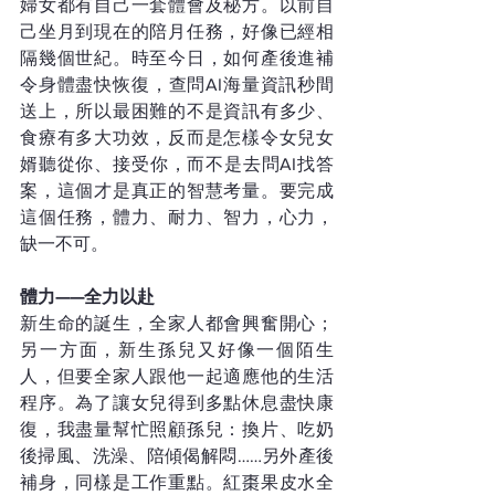
婦女都有自己一套體會及秘方。以前自
己坐月到現在的陪月任務，好像已經相
隔幾個世紀。時至今日，如何產後進補
令身體盡快恢復，查問AI海量資訊秒間
送上，所以最困難的不是資訊有多少、
食療有多大功效，反而是怎樣令女兒女
婿聽從你、接受你，而不是去問AI找答
案，這個才是真正的智慧考量。要完成
這個任務，體力、耐力、智力，心力，
缺一不可。
體力——全力以赴  
新生命的誕生，全家人都會興奮開心；
另一方面，新生孫兒又好像一個陌生
人，但要全家人跟他一起適應他的生活
程序。為了讓女兒得到多點休息盡快康
復，我盡量幫忙照顧孫兒：換片、吃奶
後掃風、洗澡、陪傾偈解悶……另外產後
補身，同樣是工作重點。紅棗果皮水全