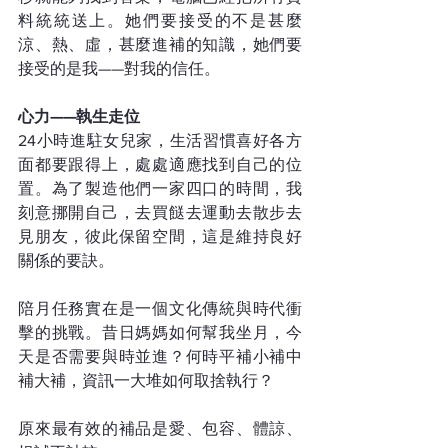
料統統送上。她們要接受的不是甚麼
涼、熱、虛，甚麼進補的知識，她們要
接受的是我——對我的信任。
心力——執生走位  
24小時進駐女兒家，生活習慣喜好各方
面都要跟得上，處處適應找到自己的位
置。為了製造他們一家四口的時間，我
刻意挪開自己，去買餸去運動去散步去
見朋友，彼此保留空間，這是維持良好
關係的要訣。
陪月任務實在是一個文化傳統與時代衝
擊的挑戰。昔日媽媽如何幫我坐月，今
天是否需要與時並進？何時平補小補中
補大補，資訊一大堆如何取捨執行？  
原來最有效的補品是愛、包容、體諒、