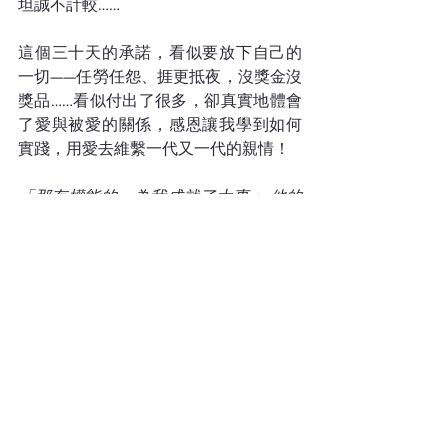
坦誠不計較……
這個三十天的承諾，看似要放下自己的
一切——任勞任怨、捱更抵夜，沒獎金沒
獎品……看似付出了很多，卻真實地體會
了愛與被愛的關係，感恩讓我學到如何
實踐，用愛去維繫一代又一代的親情！
「那有權能的，為我成就了大事； 他的
名為聖。 他憐憫敬畏他的人， 直到世世
代代。」（《路加福音》1章49-50節）
關於 Keller 黃麗明
曾任電台電視及機構節目主持。熱愛生
命，敢於夢想，樂意與人分享，藉着文
字寫下自己的人生，將上帝的恩典記錄
下來。