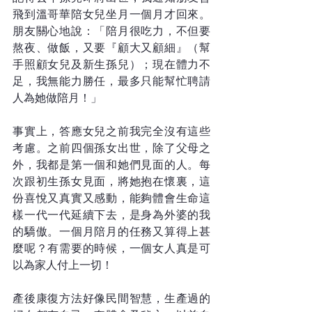
飛到溫哥華陪女兒坐月一個月才回來。
朋友關心地說：「陪月很吃力，不但要
熬夜、做飯，又要『顧大又顧細』（幫
手照顧女兒及新生孫兒）；現在體力不
足，我無能力勝任，最多只能幫忙聘請
人為她做陪月！」
事實上，答應女兒之前我完全沒有這些
考慮。之前四個孫女出世，除了父母之
外，我都是第一個和她們見面的人。每
次跟初生孫女見面，將她抱在懷裏，這
份喜悅又真實又感動，能夠體會生命這
樣一代一代延續下去，是身為外婆的我
的驕傲。一個月陪月的任務又算得上甚
麼呢？有需要的時候，一個女人真是可
以為家人付上一切！
產後康復方法好像民間智慧，生產過的