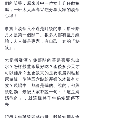
們的笑聲，原來其中一位女士升任做嫲
嫲，一班太太興高采烈分享大家的湊孫
心得！  
事實上湊孫只不過是隨後的事，原來陪
月才是第一個關口。很多人都有坐月經
驗，人人都是專家，有自己一套的「秘
笈」。
怎樣煮雞酒？煲薑醋的薑是否要先出
水？怎樣炒薑飯最好吃？產後多少天才
可以補身？五更飯真的是要凌晨四點起
床做飯，準時五六點給產婦吃才最有功
效？現場中，無論是聽的、說的，都興
致勃勃，最後大家都說一句：「這是媽
媽教的」，就這樣將千年秘笈流傳下
去！
記得去年孫兒即將出世，我通知朋友會