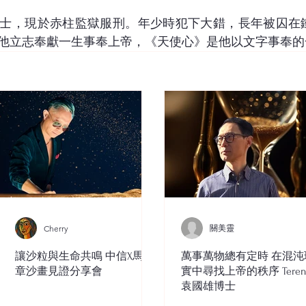
士，現於赤柱監獄服刑。年少時犯下大錯，長年被囚在鐵
他立志奉獻一生事奉上帝，《天使心》是他以文字事奉的
關美靈
Cherry
讓沙粒與生命共鳴 中信X馬穎
萬事萬物總有定時 在混沌
章沙畫見證分享會
實中尋找上帝的秩序 Teren
袁國雄博士