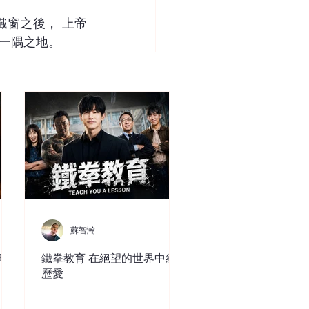
窗之後， 上帝
一隅之地。
蘇智瀚
現
鐵拳教育 在絕望的世界中經
ce
歷愛