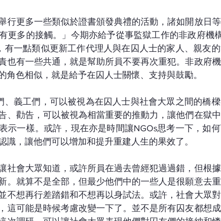
舉行更多一些類似於證書頒發典禮的活動，諸如開放日等
有更多的接觸。」今期亦給予從事監獄工作的非政府機構
色，有一點類似更新工作代理人與在囚人士的家人、親友
責也有一些共通，就是幫助所員不要再次重犯。非政府機
的角色相似，就是給予在囚人士關懷、支持與鼓勵。
工們、義工們，可以被視為在囚人士與社會大眾之間的橋
告、勸告，可以被視為相當重要的推動力，讓他們在獄中
表示一樣。或許，現在亦是時間讓NGOs思考一下，如
認識，讓他們可以增加和提升重建人生的果效了。
讓社會大眾知道，或許所員在過去曾經犯過過錯，但根據
新。就算不是全部，但最少他們中的一些人是很願意去重
並不想再行差踏錯和不想再以身試法。或許，社會大眾對
，這可能是時候考慮改變一下了。並不是所有囚友都想成