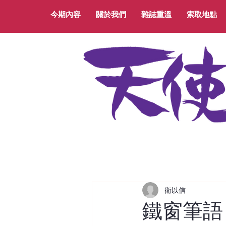
今期內容
關於我們
雜誌重溫
索取地點
衛以信
鐵窗筆語