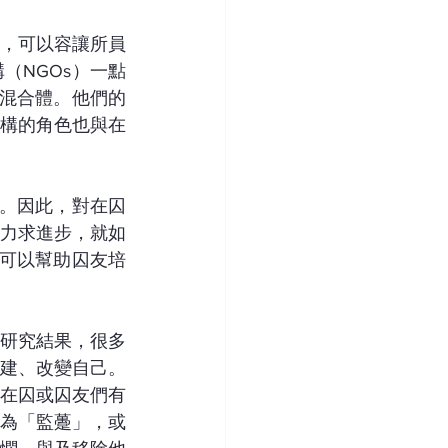
，可以容讓所員
（NGOs）一點
的混合體。他們的
構的角色也與在
樑。因此，對在囚
力求進步，就如
何可以幫助囚友培
研究結果，很多
建、改變自己。
在囚或囚友們有
為「監躉」，或