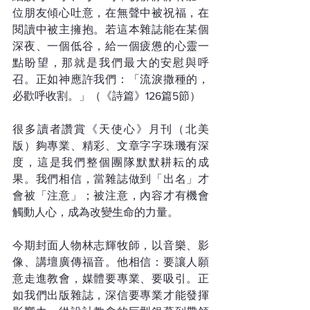
位朋友傾心吐意，在無聲中被祝福，在
閱讀中被主擁抱。若這本雜誌能在某個
深夜、一個低谷，給一個疲憊的心靈一
點盼望，那就是我們最大的安慰與呼
召。正如神應許我們：「流淚撒種的，
必歡呼收割。」（《詩篇》126篇5節）
很多讀者讚賞《天使心》月刊（北美
版）夠專業、精彩、文章字字珠璣有深
度，這是我們整個團隊默默耕耘的成
果。我們相信，當雜誌做到「出名」才
會被「注意」；被注意，內容才有機會
觸動人心，成為改變生命的力量。
今期封面人物林志輝牧師，以音樂、影
像、講壇廣傳福音。他相信：要讓人願
意走進教會，媒體要專業、要吸引。正
如我們出版雜誌，深信要專業才能發揮