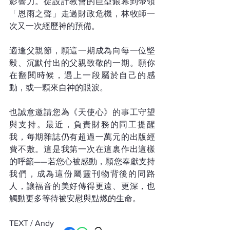
影響力。從設計教會的巨型銀幕到帶領
「恩雨之聲」走過財政危機，林牧師一
次又一次經歷神的預備。
適逢父親節，願這一期成為向每一位堅
毅、沉默付出的父親致敬的一期。願你
在翻閱時候，遇上一段屬於自己的感
動，或一顆來自神的眼淚。
也誠意邀請您為《天使心》的事工守望
與支持。最近，負責財務的同工提醒
我，每期雜誌仍有超過一萬元的出版經
費不敷。這是我第一次在這裏作出這樣
的呼籲——若您心被感動，願您奉獻支持
我們，成為這份屬靈刊物背後的同路
人，讓福音的美好傳得更遠、更深，也
觸動更多等待被安慰與點燃的生命。
TEXT / Andy