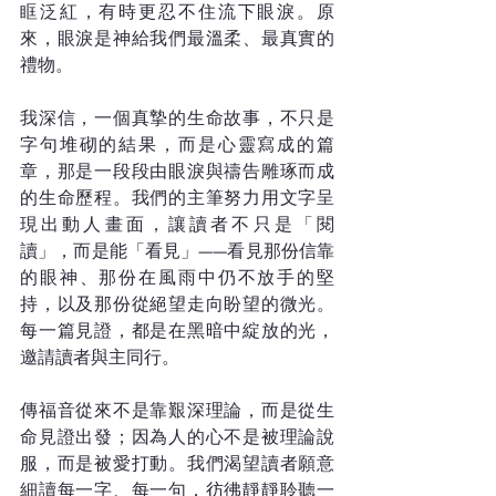
眶泛紅，有時更忍不住流下眼淚。原
來，眼淚是神給我們最溫柔、最真實的
禮物。
我深信，一個真摯的生命故事，不只是
字句堆砌的結果，而是心靈寫成的篇
章，那是一段段由眼淚與禱告雕琢而成
的生命歷程。我們的主筆努力用文字呈
現出動人畫面，讓讀者不只是「閱
讀」，而是能「看見」——看見那份信靠
的眼神、那份在風雨中仍不放手的堅
持，以及那份從絕望走向盼望的微光。
每一篇見證，都是在黑暗中綻放的光，
邀請讀者與主同行。
傳福音從來不是靠艱深理論，而是從生
命見證出發；因為人的心不是被理論說
服，而是被愛打動。我們渴望讀者願意
細讀每一字、每一句，彷彿靜靜聆聽一