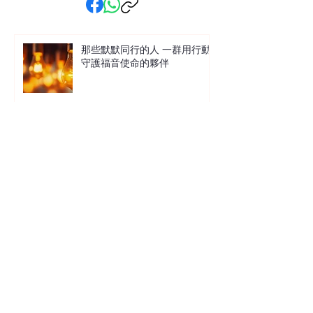
那些默默同行的人 一群用行動
守護福音使命的夥伴
讓沙粒與生命共鳴 中信X馬穎章
沙畫見證分享會
萬事萬物總有定時 在混沌現實
中尋找上帝的秩序 Terence 袁國
雄博士
鐵拳教育 在絕望的世界中經歷
愛