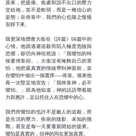
原來，把疲倦、焦慮和說不出口的壓力
交給祂，並不是軟弱，而是一種信心的
姿態；在倚靠中，我們的心也隨之慢慢
安靜下來。
我更深地體會大衞在《詩篇》56篇中的
心情。他因逃避追殺而陷入極度危險與
恐懼，卻仍向神坦然說：「我懼怕的時
候要倚靠祢。」大衞沒有掩飾自己的害
怕，他把最真實的情緒帶到神面前，並
在懼怕中做出一個選擇——倚靠。後來他
再一次堅定地宣告：「我倚靠神，必不
懼怕。」因為他知道，神的話語帶着能
力與應許，足以托住人在恐懼中的心。
我們所懼怕的也許不是敵人的追殺，而
是生活的壓力、疾病的陰影、未知的挑
戰，甚至是每一天要重新開始的疲累。
懼怕是真實的，但神的同在更加真實。