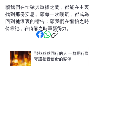
願我們在忙碌與重擔之間，都能在主裏
找到那份安息。願每一次嘆氣，都成為
回到祂懷裏的禱告；願我們在懼怕之時
倚靠祂，在倚靠之時重新得力。
那些默默同行的人 一群用行動
守護福音使命的夥伴
讓沙粒與生命共鳴 中信X馬穎章
沙畫見證分享會
萬事萬物總有定時 在混沌現實
中尋找上帝的秩序 Terence 袁國