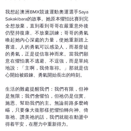
我想起澳洲BMX競速運動奧運選手Saya 
Sakakibara的故事。她原本懼怕比賽到完
全想放棄，直到看到哥哥在嚴重意外後
仍堅持復康、不放棄訓練；哥哥的勇氣
喚起她內心深處的力量，使她重新踏上
賽道。人的勇氣可以感染人，而基督徒
的勇氣，正是從信靠神而來。當我們願
意在懼怕裏不逃避、不逞強，而是單純
地說：「主啊，我倚靠祢。」那就是信
心開始被鍛鍊、勇氣開始長出的時刻。
生活的難處提醒我們：我們有限，但神
是無限；我們會懼怕，但祂仍是信實、
施恩、幫助我們的主。無論前路多麼崎
嶇，只要像大衞那樣把懼怕轉向神、倚
靠祂、讚美祂的話，我們就能在動盪中
得着平安，在壓力中重新得力。