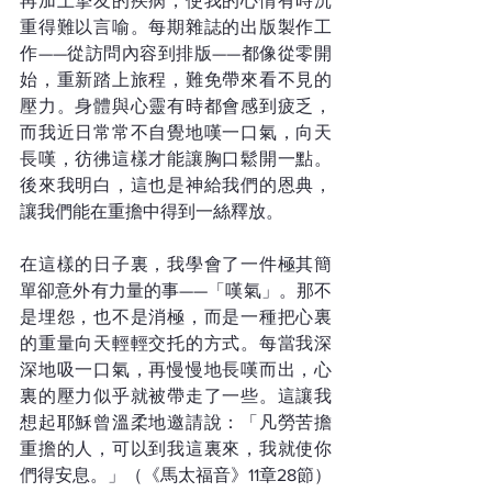
再加上摯友的疾病，使我的心情有時沉
重得難以言喻。每期雜誌的出版製作工
作——從訪問內容到排版——都像從零開
始，重新踏上旅程，難免帶來看不見的
壓力。身體與心靈有時都會感到疲乏，
而我近日常常不自覺地嘆一口氣，向天
長嘆，彷彿這樣才能讓胸口鬆開一點。
後來我明白，這也是神給我們的恩典，
讓我們能在重擔中得到一絲釋放。
在這樣的日子裏，我學會了一件極其簡
單卻意外有力量的事——「嘆氣」。那不
是埋怨，也不是消極，而是一種把心裏
的重量向天輕輕交托的方式。每當我深
深地吸一口氣，再慢慢地長嘆而出，心
裏的壓力似乎就被帶走了一些。這讓我
想起耶穌曾溫柔地邀請說：「凡勞苦擔
重擔的人，可以到我這裏來，我就使你
們得安息。」（《馬太福音》11章28節）