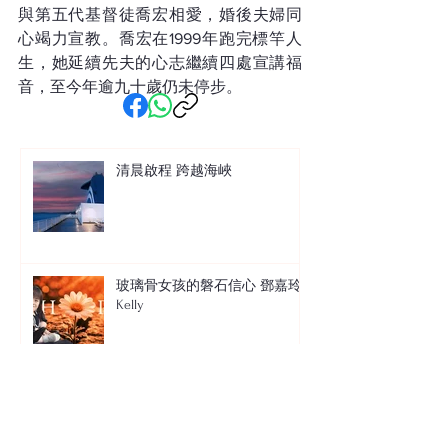
與第五代基督徒喬宏相愛，婚後夫婦同
心竭力宣教。喬宏在1999年跑完標竿人
生，她延續先夫的心志繼續四處宣講福
音，至今年逾九十歲仍未停步。
清晨啟程 跨越海峽
玻璃骨女孩的磐石信心 鄧嘉玲
Kelly
破碎人生重拼出彩色畫卷 陳宇
希 Leo