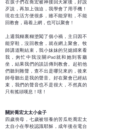
在孩子們在喬宏被神接回天家後，好說
歹說，再加上強迫，我學會了用手機！
現在生活方便很多，雖不能穿鞋，不能
回教會，藉着上網，也可以聚會！
上週我糊裏糊塗闖了個小禍，主日因不
能穿鞋，沒回教會，就在網上聚會。牧
師講道剛結束，我小妹妹的兒媳婦來看
我，匆忙中我沒關iPad就和她到客廳
坐，結果我們的談話傳到教會。起初他
們聽到雜聲，查不出是哪兒來的，後來
師母聽出是我的聲音。好在聚會已經結
束，我們的聲音也不是很大，不然真的
只有搖頭嘆息！嗐！
關於喬宏太太小金子
四歲喪母，七歲被領養的苦瓜乾喬宏太
太自小在學校認識耶穌，成年後在電台