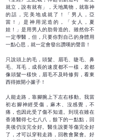
就立，說有就有」，天地萬物，就靠神
的話，完美地成就了！「男人，亞
當！」是神用泥造的，「女人，夏
娃！」是用男人的肋骨造的。雖然你不
一定學醫，但，只要你對自己的身體用
一點心思，就一定會發出讚嘆的聲音！
只說頭上的毛，頭髮、眉毛、睫毛、鼻
毛、耳毛，成長的速度都不一樣，若都
像頭髮一樣快，眉毛不及時修剪，看東
西得掀開小簾子！
人能走路，靠腳腕上下左右移動。我當
初右腳神經受傷，麻木、沒感覺，不
痛，也因此受了傷不知道。到現在雖在
香港醫得七七八八，餘下的一點點，回
美後仍沒完全好。醫生說要等傷完全好
了，才可以穿鞋走路，回教會聚會。好