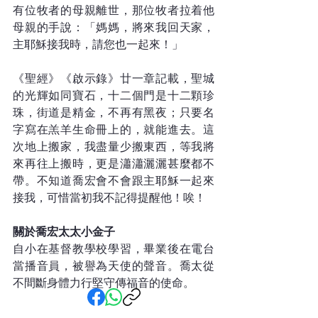
有位牧者的母親離世，那位牧者拉着他
母親的手說：「媽媽，將來我回天家，
主耶穌接我時，請您也一起來！」
《聖經》《啟示錄》廿一章記載，聖城
的光輝如同寶石，十二個門是十二顆珍
珠，街道是精金，不再有黑夜；只要名
字寫在羔羊生命冊上的，就能進去。這
次地上搬家，我盡量少搬東西，等我將
來再往上搬時，更是瀟瀟灑灑甚麼都不
帶。不知道喬宏會不會跟主耶穌一起來
接我，可惜當初我不記得提醒他！唉！
關於喬宏太太小金子
自小在基督教學校學習，畢業後在電台
當播音員，被譽為天使的聲音。喬太從
不間斷身體力行堅守傳福音的使命。