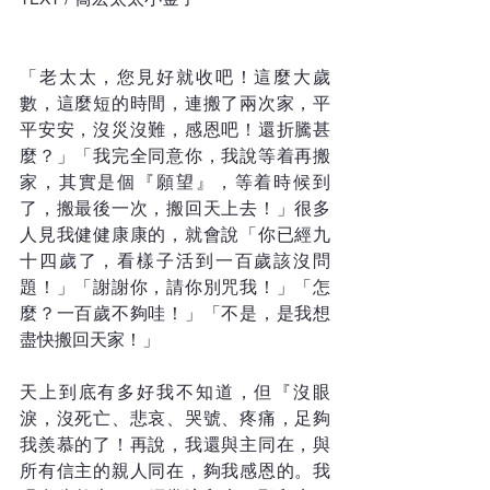
「老太太，您見好就收吧！這麼大歲
數，這麼短的時間，連搬了兩次家，平
平安安，沒災沒難，感恩吧！還折騰甚
麼？」「我完全同意你，我說等着再搬
家，其實是個『願望』，等着時候到
了，搬最後一次，搬回天上去！」很多
人見我健健康康的，就會說「你已經九
十四歲了，看樣子活到一百歲該沒問
題！」「謝謝你，請你別咒我！」「怎
麼？一百歲不夠哇！」「不是，是我想
盡快搬回天家！」
天上到底有多好我不知道，但『沒眼
淚，沒死亡、悲哀、哭號、疼痛，足夠
我羨慕的了！再說，我還與主同在，與
所有信主的親人同在，夠我感恩的。我