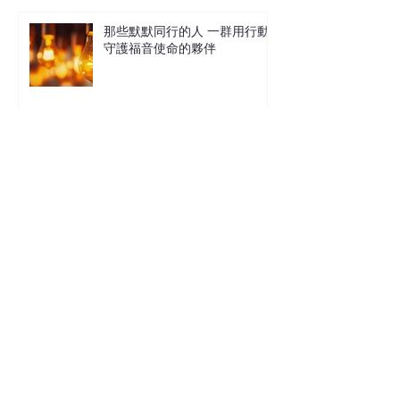
那些默默同行的人 一群用行動
守護福音使命的夥伴
讓沙粒與生命共鳴 中信X馬穎章
沙畫見證分享會
萬事萬物總有定時 在混沌現實
中尋找上帝的秩序 Terence 袁國
雄博士
鐵拳教育 在絕望的世界中經歷
愛