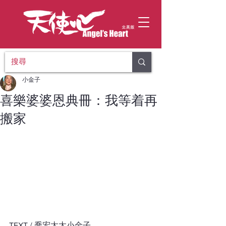
小金子
喜樂婆婆恩典冊：我等着再
搬家
TEXT / 喬宏太太小金子