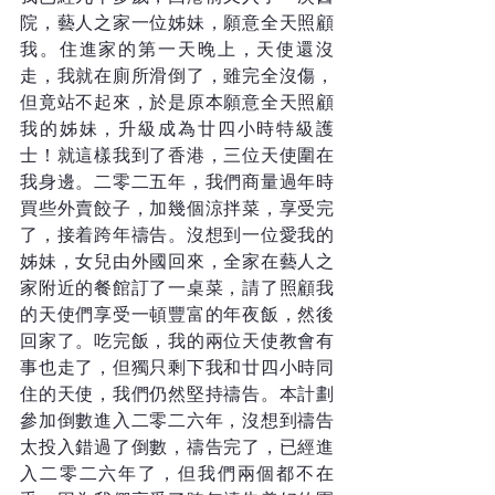
院，藝人之家一位姊妹，願意全天照顧
我。住進家的第一天晚上，天使還沒
走，我就在廁所滑倒了，雖完全沒傷，
但竟站不起來，於是原本願意全天照顧
我的姊妹，升級成為廿四小時特級護
士！就這樣我到了香港，三位天使圍在
我身邊。二零二五年，我們商量過年時
買些外賣餃子，加幾個涼拌菜，享受完
了，接着跨年禱告。沒想到一位愛我的
姊妹，女兒由外國回來，全家在藝人之
家附近的餐館訂了一桌菜，請了照顧我
的天使們享受一頓豐富的年夜飯，然後
回家了。吃完飯，我的兩位天使教會有
事也走了，但獨只剩下我和廿四小時同
住的天使，我們仍然堅持禱告。本計劃
參加倒數進入二零二六年，沒想到禱告
太投入錯過了倒數，禱告完了，已經進
入二零二六年了，但我們兩個都不在