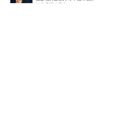
沙畫見證分享會
萬事萬物總有定時 在混沌現實
中尋找上帝的秩序 Terence 袁國
雄博士
鐵拳教育 在絕望的世界中經歷
愛
1
/
4
訂閱電郵通訊