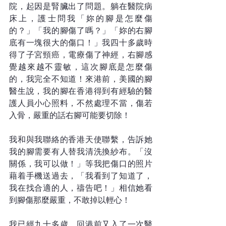
院，起因是腎臟出了問題。躺在醫院病
床上，護士問我「妳的腳是怎麼傷
的？」「我的腳傷了嗎？」「妳的右腳
底有一塊很大的傷口！」我四十多歲時
得了子宮頸癌，電療傷了神經，右腳感
覺越來越不靈敏，這次腳底是怎麼傷
的，我完全不知道！來港前，美國的腳
醫生說，我的腳在香港得到有經驗的醫
護人員小心照料，不然處理不當，傷若
入骨，嚴重的話右腳可能要切除！
我和與我聯絡的香港天使聯繫，告訴她
我的腳需要有人替我清洗換紗布。「沒
關係，我可以做！」等我把傷口的照片
藉着手機送過去，「我看到了知道了，
我在找合適的人，禱告吧！」相信她看
到腳傷那麼嚴重，不敢掉以輕心！
我已經九十多歲，回港前又入了一次醫