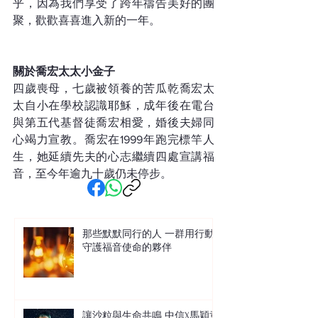
乎，因為我們享受了跨年禱告美好的團
聚，歡歡喜喜進入新的一年。
關於喬宏太太小金子
四歲喪母，七歲被領養的苦瓜乾喬宏太
太自小在學校認識耶穌，成年後在電台
與第五代基督徒喬宏相愛，婚後夫婦同
心竭力宣教。喬宏在1999年跑完標竿人
生，她延續先夫的心志繼續四處宣講福
音，至今年逾九十歲仍未停步。
那些默默同行的人 一群用行動
守護福音使命的夥伴
讓沙粒與生命共鳴 中信X馬穎章