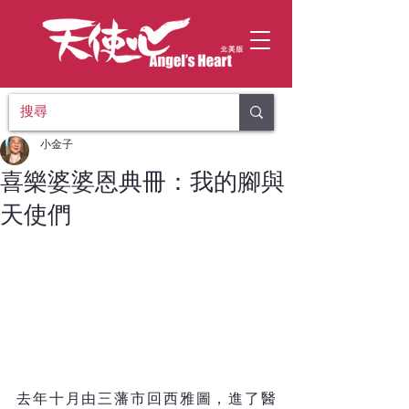
小金子
喜樂婆婆恩典冊：我的腳與
天使們
去年十月由三藩市回西雅圖，進了醫