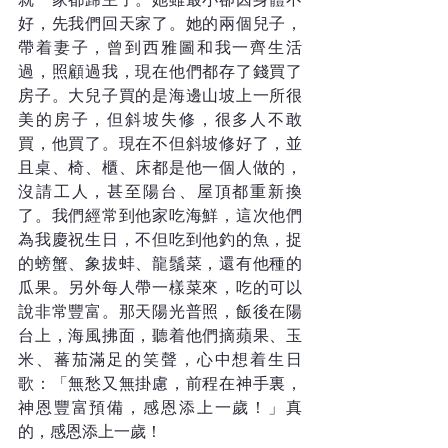
好，先我們回天家了。她的兩個兒子，
帶着妻子，曾到西雅圖和我一齊生活
過，照顧過我，現在他們都存了錢買了
房子。大兒子買的是海邊山坡上一所很
美的房子，但斜坡失修，很多人不敢
買，他買了。現在不但斜坡修好了，並
且桌、椅、櫃、床都是他一個人做的，
沒請工人，甚至陽台、屋頂都重新換
了。我們經常到他家吃海鮮，這次他們
為我慶祝生日，不但吃到他釣的魚，捉
的螃蟹、象拔蚌、龍鬚菜，還有他種的
瓜果。另外每人帶一樣菜來，吃的可以
說非常豐富。那天陽光普照，飯後在陽
台上，海風拂面，聽着他們摘蘋果、玉
米、蕃茄滿足的笑聲，心中想着生日
歌：「無愁又無掛慮，前程在神手裏，
神恩豐富預備，感恩添上一歲！」真
的，感恩添上一歲！