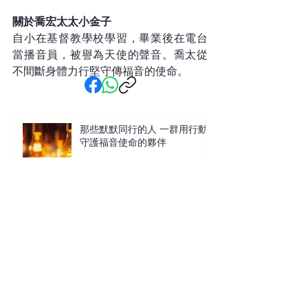
關於喬宏太太小金子
自小在基督教學校學習，畢業後在電台
當播音員，被譽為天使的聲音。喬太從
不間斷身體力行堅守傳福音的使命。
那些默默同行的人 一群用行動
守護福音使命的夥伴
讓沙粒與生命共鳴 中信X馬穎章
沙畫見證分享會
萬事萬物總有定時 在混沌現實
中尋找上帝的秩序 Terence 袁國