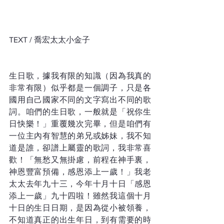
TEXT / 喬宏太太小金子
生日歌，據我有限的知識（因為我真的
非常有限）似乎都是一個調子，只是各
國用自己國家不同的文字寫出不同的歌
詞。咱們的生日歌，一般就是「祝你生
日快樂！」重覆幾次完畢，但是咱們有
一位主內有智慧的弟兄或姊妹，我不知
道是誰，卻譜上屬靈的歌詞，我非常喜
歡！「無愁又無掛慮，前程在神手裏，
神恩豐富預備，感恩添上一歲！」我老
太太去年九十三，今年十月十日「感恩
添上一歲」九十四啦！雖然我這個十月
十日的生日日期，是因為從小被領養，
不知道真正的出生年日，到有需要的時