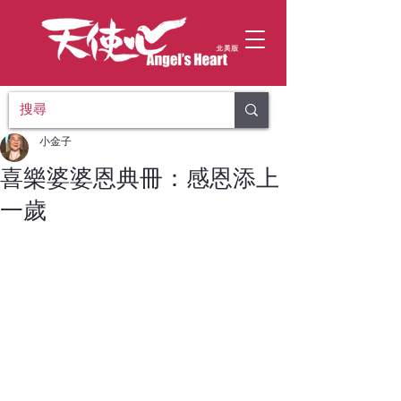
小金子
喜樂婆婆恩典冊：感恩添上
一歲