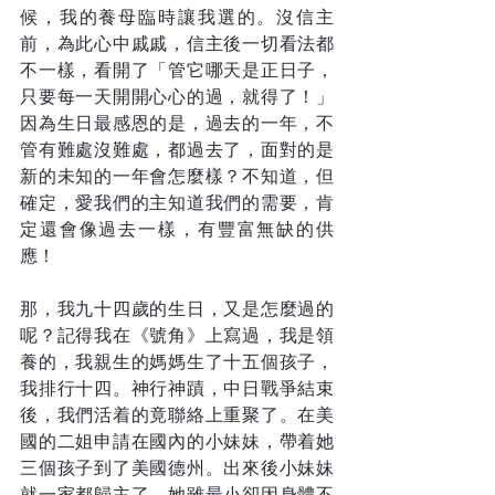
候，我的養母臨時讓我選的。沒信主
前，為此心中戚戚，信主後一切看法都
不一樣，看開了「管它哪天是正日子，
只要每一天開開心心的過，就得了！」
因為生日最感恩的是，過去的一年，不
管有難處沒難處，都過去了，面對的是
新的未知的一年會怎麼樣？不知道，但
確定，愛我們的主知道我們的需要，肯
定還會像過去一樣，有豐富無缺的供
應！
那，我九十四歲的生日，又是怎麼過的
呢？記得我在《號角》上寫過，我是領
養的，我親生的媽媽生了十五個孩子，
我排行十四。神行神蹟，中日戰爭結束
後，我們活着的竟聯絡上重聚了。在美
國的二姐申請在國內的小妹妹，帶着她
三個孩子到了美國德州。出來後小妹妹
就一家都歸主了。她雖最小卻因身體不