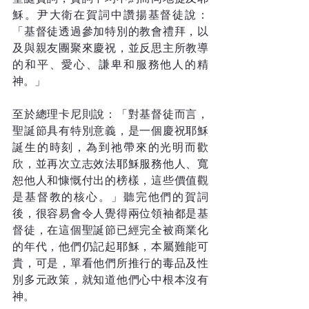
穌。尹大衛在賀詞中讚揚基督徒說：
「基督徒透過參加特別的教會禮拜，以
及與親友團聚來慶祝，並反思主所教導
的和平、愛心、謙卑和服務他人的精
神。」
至於總理卡尼則說：「對基督徒而言，
聖誕節具有特別意義，是一個慶祝耶穌
誕生的時刻，為到祂帶來的光明而歡
欣，並再次立志效法耶穌服務他人、寬
恕他人和慷慨付出的榜樣，這些價值觀
是基督教的核心。」聽完他們的賀詞
後，很容易會令人覺得兩位領袖都是基
督徒，在這個聖誕節已經完全被商業化
的年代，他們仍記起耶穌，本屬難能可
貴，可是，單看他們所推行的毒品及性
別多元政策，就知道他們心中根本沒有
神。