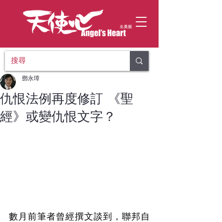
鄧永璋
仇恨法例再度修訂 《聖
經》或變仇恨文字？
數月前筆者曾經撰文談到，聯邦自