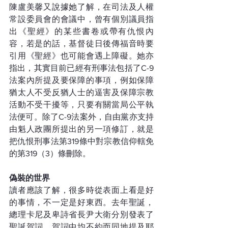
陳盧美馨又說據她了解，在司法及人權
常設委員會的會議中，曾有個別議員指
出《聖經》的某些書卷或帶有仇恨內
容，若是的話，基督徒日後傳福音時要
引用《聖經》也可能會遇上障礙。她亦
指出，其實目前已經有刑事法包括了C-9
法案內所提及要保障的事項，例如保障
猶太人不受反猶人士的逼害及保障宗教
活動不受干擾等，只要有關當局公平執
法便可。除了C-9法案外，自由黨亦支持
由魁人政團所提出的另一項修訂，就是
把仇恨刑事法第319條中對宗教信仰轄免
的第319（3）條刪除。
偽裝的世界
讀者應該了解，很多時從表面上看是好
的事情，不一定是好東西。去年聖誕，
總理卡尼及卑詩省長尹大衛分別發表了
聖誕賀詞，賀詞中均不約而同地提及耶