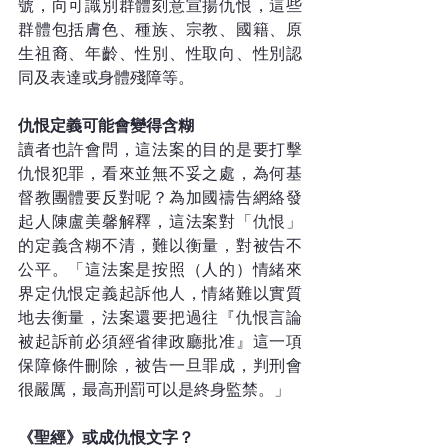
號，向可識別群體刻意宣揚仇恨，這些
群體包括膚色、種族、宗教、國籍、原
生祖裔、年齡、性別、性取向、性別認
同及表達或身體殘障等。
仇恨定義可能會變得含糊
讀者也許會問，這法案的目的是要打擊
仇恨犯罪，看來並無不妥之處，為何基
督教團體要反對呢？為加國禱告網絡發
起人陳盧美馨解釋，這法案對「仇恨」
的定義含糊不清，難以衡量，對被告不
公平。「這法案是按照（人的）情緒來
界定仇恨定義起訴他人，情緒難以實質
地去衡量，法案還要把過往『仇恨言論
被起訴前必須經省律政廳批准』這一項
保障條件刪除，被告一旦罪成，判刑會
很嚴厲，最高刑罰可以是終身監禁。」
《聖經》或成仇恨文字？