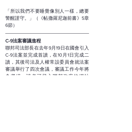
「所以我們不要睡覺像別人一樣，總要
警醒謹守。」（《帖撒羅尼迦前書》5章
6節）
C-9法案審議進程
聯邦司法部長在去年9月19日在國會引入
C-9法案並完成首讀，在10月1日完成二
讀，其後司法及人權常設委員會就法案
審議舉行了四次會議，審議工作今年將
會繼續。讀者可登入聯邦政府的網站
www.justice.gc.ca，進一步了解法案的
內容。
關於鄧永璋
加拿大約克大學（York University）經濟
系畢業，在溫哥華數家華語傳媒機構任