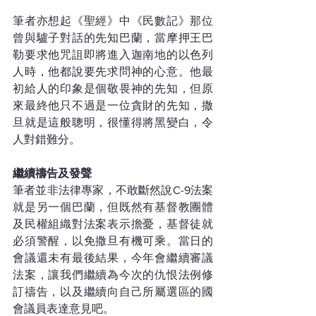
筆者亦想起《聖經》中《民數記》那位
曾與驢子對話的先知巴蘭，當摩押王巴
勒要求他咒詛即將進入迦南地的以色列
人時，他都說要先求問神的心意。他最
初給人的印象是個敬畏神的先知，但原
來最終他只不過是一位貪財的先知，撒
旦就是這般聰明，很懂得將黑變白，令
人對錯難分。
繼續禱告及發聲
筆者並非法律專家，不敢斷然說C-9法案
就是另一個巴蘭，但既然有基督教團體
及民權組織對法案表示擔憂，基督徒就
必須警醒，以免撒旦有機可乘。當日的
會議還未有最後結果，今年會繼續審議
法案，讓我們繼續為今次的仇恨法例修
訂禱告，以及繼續向自己所屬選區的國
會議員表達意見吧。