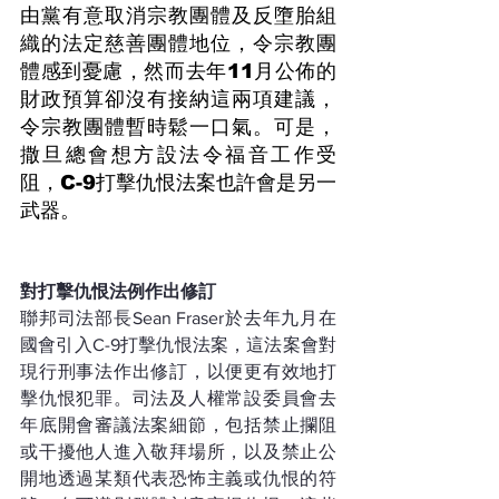
由黨有意取消宗教團體及反墮胎組
織的法定慈善團體地位，令宗教團
體感到憂慮，然而去年11月公佈的
財政預算卻沒有接納這兩項建議，
令宗教團體暫時鬆一口氣。可是，
撒旦總會想方設法令福音工作受
阻，C-9打擊仇恨法案也許會是另一
武器。
對打擊仇恨法例作出修訂
聯邦司法部長Sean Fraser於去年九月在
國會引入C-9打擊仇恨法案，這法案會對
現行刑事法作出修訂，以便更有效地打
擊仇恨犯罪。司法及人權常設委員會去
年底開會審議法案細節，包括禁止攔阻
或干擾他人進入敬拜場所，以及禁止公
開地透過某類代表恐怖主義或仇恨的符