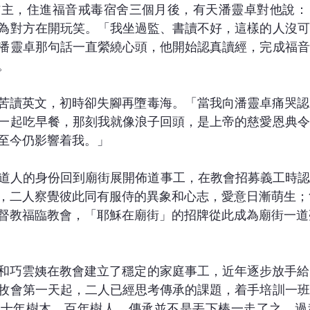
年信主，住進福音戒毒宿舍三個月後，有天潘靈卓對他說
為對方在開玩笑。「我坐過監、書讀不好，這樣的人沒可
潘靈卓那句話一直縈繞心頭，他開始認真讀經，完成福音
。
叔苦讀英文，初時卻失腳再墮毒海。「當我向潘靈卓痛哭
一起吃早餐，那刻我就像浪子回頭，是上帝的慈愛恩典令
至今仍影響着我。」
叔以傳道人的身份回到廟街展開佈道事工，在教會招募義工時
，二人察覺彼此同有服侍的異象和心志，愛意日漸萌生；1
督教福臨教會，「耶穌在廟街」的招牌從此成為廟街一道
叔和巧雲姨在教會建立了穩定的家庭事工，近年逐步放手
牧會第一天起，二人已經思考傳承的課題，着手培訓一班
「十年樹木，百年樹人，傳承並不是丟下棒一走了之，過