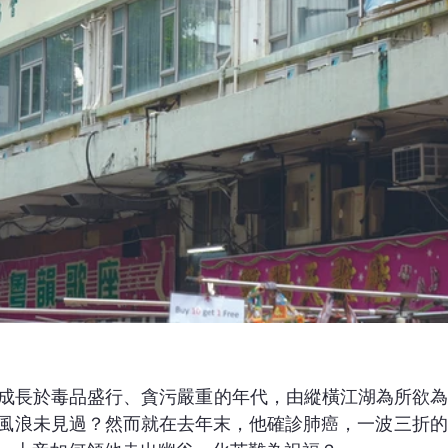
叔，成長於毒品盛行、貪污嚴重的年代，由縱橫江湖為所欲
風浪未見過？然而就在去年末，他確診肺癌，一波三折的