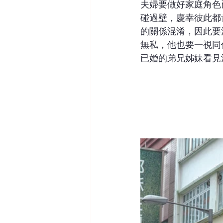
夫婦要做好家庭角色
碰過壁，慶幸彼此都
的關係混淆，因此要
無私，他也要一視同
已婚的弟兄姊妹看見