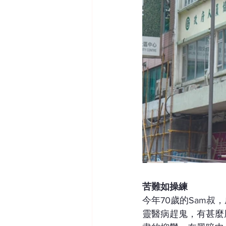
苦難如操練
今年70歲的Sam
靈醫病趕鬼，有甚麼