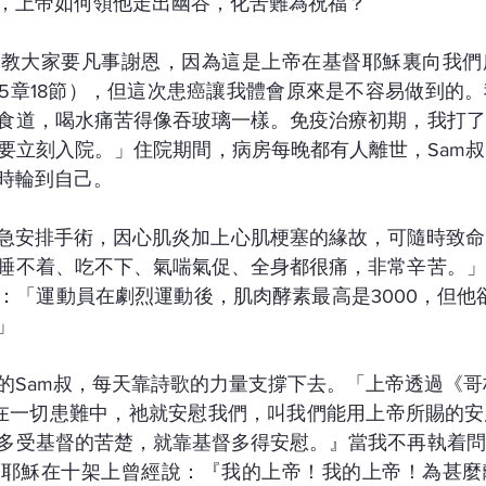
，上帝如何領他走出幽谷，化苦難為祝福？
直教大家要凡事謝恩，因為這是上帝在基督耶穌裏向我們
5章18節），但這次患癌讓我體會原來是不容易做到的
食道，喝水痛苦得像吞玻璃一樣。免疫治療初期，我打了
要立刻入院。」住院期間，病房每晚都有人離世，Sam
時輪到自己。
緊急安排手術，因心肌炎加上心肌梗塞的緣故，可隨時致
睡不着、吃不下、氣喘氣促、全身都很痛，非常辛苦。」
：「運動員在劇烈運動後，肌肉酵素最高是3000，但他卻
」
的Sam叔，每天靠詩歌的力量支撐下去。「上帝透過《哥林
在一切患難中，祂就安慰我們，叫我們能用上帝所賜的安
多受基督的苦楚，就靠基督多得安慰。』當我不再執着問
，耶穌在十架上曾經說：『我的上帝！我的上帝！為甚麼