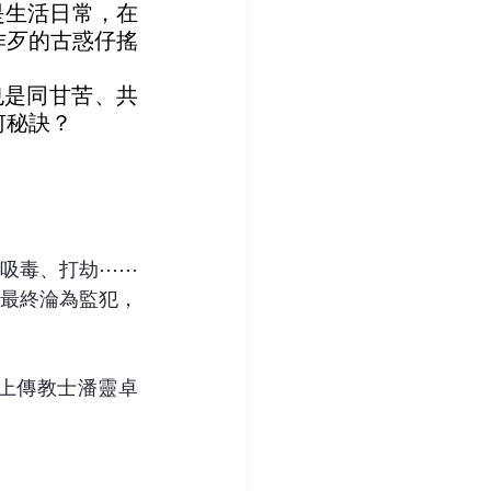
是生活日常，在
作歹的古惑仔搖
也是同甘苦、共
何秘訣？
、吸毒、打劫⋯⋯
最終淪為監犯，
上傳教士潘靈卓