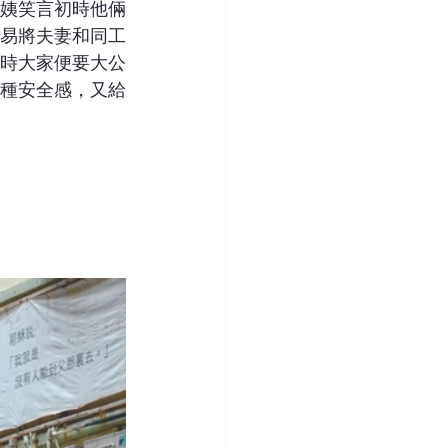
姨笑言初時他倆
易將夫妻和同工
時大家便要大公
種安全感，又給