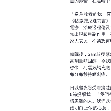
盡的抑鬱，在黑暗中
「身為牧者的我一
《帖撒羅尼迦前書》
電療，治療過程傷及
知出現嚴重副作用，
家人哀哭，不禁想何
轉院後，Sam叔獲
高劑量類固醇，令我
想像，巧雲姨補充道
每分每秒持續劇痛。
日以繼夜忍受着痛楚
5節提醒我：『我們
樣患難的人。我們既
始明白上帝的心意