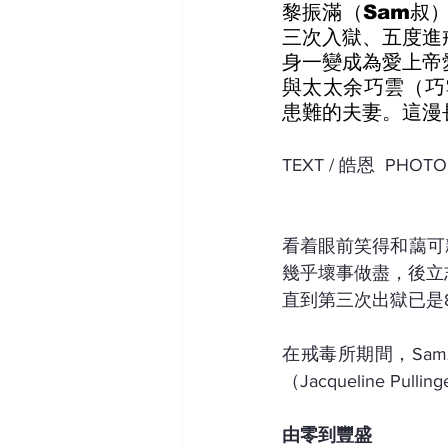
黎振滿（Sam叔
三次入獄、五度進
身一變成為愛上帝
與太太余巧雲（巧
患難的夫妻。這漫
TEXT / 皓恩  PHOT
看着眼前笑得和藹可
幾乎壞事做盡，後立
直到第三次出獄已是
在戒毒所期間，Sa
（Jacqueline P
由零到豐盛