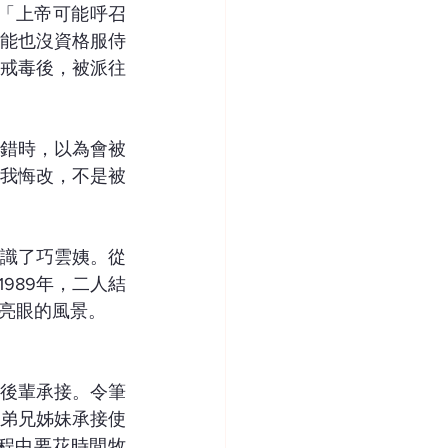
：「上帝可能呼召
能也沒資格服侍
戒毒後，被派往
認錯時，以為會被
我悔改，不是被
認識了巧雲姨。從
989年，二人結
亮眼的風景。
給後輩承接。令筆
弟兄姊妹承接使
程中要花時間牧