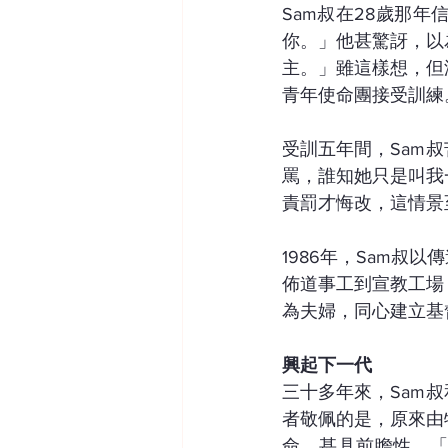
Sam叔在28歲那
你。」他甚驚訝，以
主。」雖這樣想，但
青年使命團接受訓練
受訓五年間，Sam
罵，誰知她只是叫我
責罰才悔改，這情景
1986年，Sam
佈道事工到宣教工場
為夫婦，同心建立基
興起下一代
三十多年來，Sam
者敬佩的是，原來由
命，甚具前瞻性。