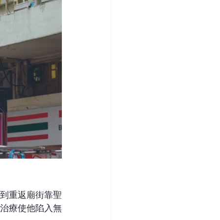
為到重返廟街靠聖
治療使他陷入無