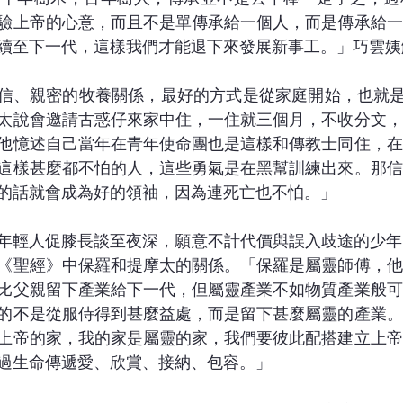
驗上帝的心意，而且不是單傳承給一個人，而是傳承給一
續至下一代，這樣我們才能退下來發展新事工。」巧雲姨
、親密的牧養關係，最好的方式是從家庭開始，也就是living 
太說會邀請古惑仔來家中住，一住就三個月，不收分文，
他憶述自己當年在青年使命團也是這樣和傳教士同住，在
這樣甚麼都不怕的人，這些勇氣是在黑幫訓練出來。那信
的話就會成為好的領袖，因為連死亡也不怕。」
些年輕人促膝長談至夜深，願意不計代價與誤入歧途的少
《聖經》中保羅和提摩太的關係。「保羅是屬靈師傅，他
比父親留下產業給下一代，但屬靈產業不如物質產業般可
的不是從服侍得到甚麼益處，而是留下甚麼屬靈的產業。
上帝的家，我的家是屬靈的家，我們要彼此配搭建立上帝
過生命傳遞愛、欣賞、接納、包容。」