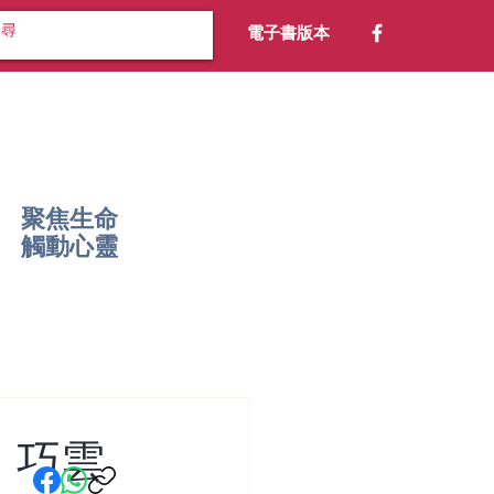
電子書版本
聚焦生命
​觸動心靈
、巧雲