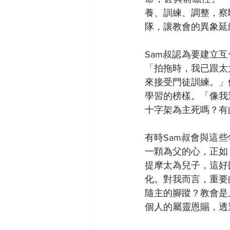
養、訓練、調整，察
隊，讓教會的異象延
Sam叔認為要建立互信
「拍拖時，我已跟太
來接受門徒訓練。」
學習的榜樣。「像我
十字架為主死嗎？有
有時Sam叔會與這
一顆為父的心，正如
提摩太為兒子，這好
化。對我而言，重要
隨主的腳蹤？教會是
個人的屬靈恩賜，透