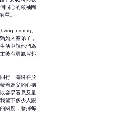
個同心的領袖團
解釋。
training。
猶如入室弟子，
生活中視他們為
主後有勇氣背起
年同行，關鍵在於
帶着為父的心稱
以容易看見及量
我留下多少人跟
的國度，發揮每