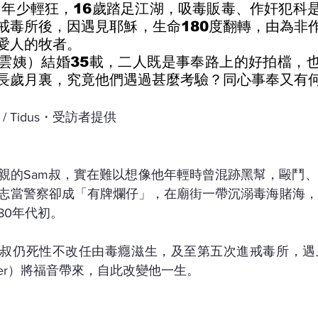
）年少輕狂，16歲踏足江湖，吸毒販毒、作奸犯科
戒毒所後，因遇見耶穌，生命180度翻轉，由為非
愛人的牧者。
雲姨）結婚35載，二人既是事奉路上的好拍檔，
長歲月裏，究竟他們遇過甚麼考驗？同心事奉又有
O / Tidus・受訪者提供
親的Sam叔，實在難以想像他年輕時曾混跡黑幫，毆鬥
志當警察卻成「有牌爛仔」，在廟街一帶沉溺毒海賭海，
80年代初。
m叔仍死性不改任由毒癮滋生，及至第五次進戒毒所，遇
ullinger）將福音帶來，自此改變他一生。