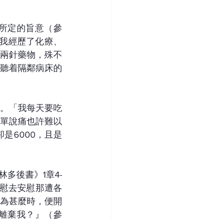
所定的旨意（參
。我經歷了化療、
兩針藥物，殊不
叔聽着隔鄰病床的
命。「我每天要吃
單說痛也許難以
是6000，且是
多後書》1章4-
慰去安慰那遭各
為甚麼時，便開
離棄我？』（參