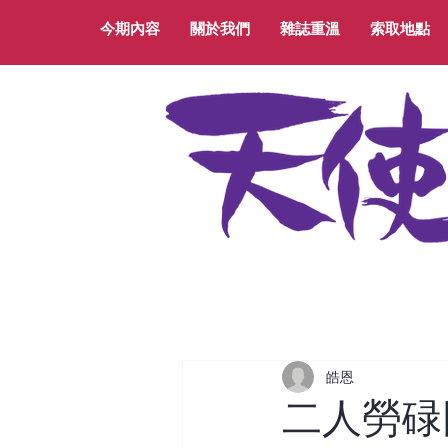
今期內容
關於我們
雜誌重溫
索取地點
皓恩
二人勞碌