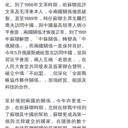
化。到了1966年文革時期，前蘇聯批評
文革及毛澤東本人，令兩國關係徹底破
裂。直至1989年，時任蘇聯主席戈爾巴
喬夫訪問中國，與中國最高領導人鄧小
平會面，兩國關係才恢復正常。到了1991
年蘇聯解體，「中蘇關係」轉變為「中
俄關係」，而兩國關係一直保持良好。
今年5月俄羅斯總統普京訪問中國，並與
習近平會面，兩人互稱「老朋友」，在
人民大會堂共同發表及簽署聯合聲明，
確立中俄「不結盟」，但深化「全面戰
略協作夥伴關係」，加強經貿、能源及
科技的合作。
至於俄朝兩國的關係，今年亦更進一
步，在前蘇聯時期，北韓在韓戰中得到
了蘇聯及中國的幫助，蘇聯更成為第一
個與北韓建交的國家。在隨後的數十