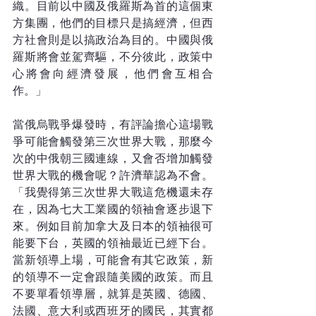
織。目前以中國及俄羅斯為首的這個東
方集團，他們的目標只是搞經濟，但西
方社會則是以搞政治為目的。中國與俄
羅斯將會並駕齊驅，不分彼此，政策中
心將會向經濟發展，他們會互相合
作。」
當俄烏戰爭爆發時，有評論擔心這場戰
爭可能會觸發第三次世界大戰，那麼今
次的中俄朝三國連線，又會否增加觸發
世界大戰的機會呢？許濟華認為不會。
「我覺得第三次世界大戰這危機還未存
在，因為七大工業國的領袖會逐步退下
來。例如目前加拿大及日本的領袖很可
能要下台，英國的領袖最近已經下台。
當新領導上場，可能會有其它政策，新
的領導不一定會跟隨美國的政策。而且
不要單看領導層，就算是英國、德國、
法國、意大利或西班牙的國民，其實都