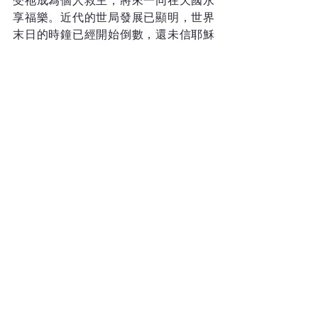
受祂成為個人救主，將來一同在天國永
享福樂。近代的世局發展已顯明，世界
末日的時鐘已經開始倒數，還未信耶穌
的朋友，快把握機會接受耶穌成為你的
個人救主吧！
「主所應許的尚未成就，有人以為祂是
耽延，其實不是耽延，乃是寬容你們，
不願有一人沉淪，乃願人人都悔改。」
（《彼得後書》3章9節）
何謂冷戰？
冷戰（Cold War）是指第二次世界大戰
後，即從1946至1991年這段期間，以美國
及英國為首的西方資本主義陣營，與以
前蘇聯為首的社會主義陣營長達半世紀
的政治、經濟及軍事對抗。