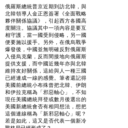
俄羅斯總統普京近期到訪北韓，與
北韓領導人金正恩簽署《全面戰略
夥伴關係協議》，引起西方各國高
度關注。協議其中一項內容是要互
相守護，當一國受到侵略，另一國
便要施以援手。另外，在俄烏戰爭
爆發後，中國並無明確反對俄羅斯
入侵烏克蘭，反而間接地向俄羅斯
提供支援，而中國近幾年亦與北韓
維持友好關係，這給與人一種三國
已經連成一線的感覺。筆者還記得
美國前總統小布殊曾把北韓、伊朗
和伊拉克稱為「邪惡軸心」，不知
現任美國總統拜登或數月後選出的
美國新總統會否有相同想法，想把
這個連線稱為「新邪惡軸心」呢？
若是如此，這又是否代表一個新冷
戰格局已經形成了？