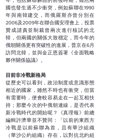
年，包括蘇聯解體的前後時期，雖然兩
國也發生過不少衝突，例如蘇聯在1990
年與南韓建交，而俄羅斯亦曾分別在
2006及2009年在聯合國安理會上，投票
贊成譴責並制裁曾兩次進行核試的北
韓，但兩國的關係大致穩定，而今年的
俄朝關係更有突破性的進展，普京在6月
訪問北韓，並與金正恩簽署《全面戰略
夥伴關係協議》。
目前非冷戰新格局
從歷史可以看到，政治制度或意識形態
相近的國家，雖然不時也有衝突，但當
有需要時，便會較容易走在一起互相扶
持；那麼今次的中俄朝連線，是否代表
新冷戰時代的開始呢？《真理報》前總
編輯許濟華並不贊同：「以前的東西方
冷戰是以前蘇聯為首，且有華沙組織
（華沙公約組織）存在，以對抗北約組