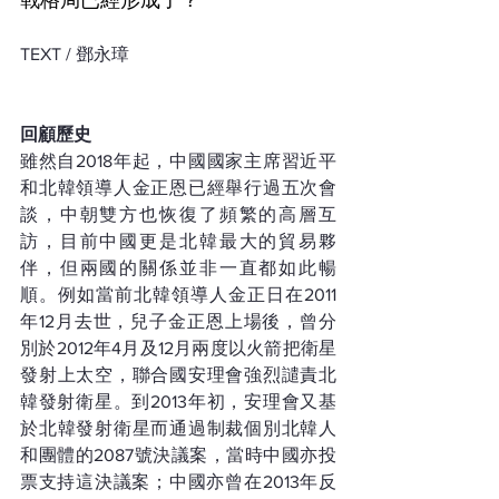
TEXT / 鄧永璋
回顧歷史
雖然自2018年起，中國國家主席習近平
和北韓領導人金正恩已經舉行過五次會
談，中朝雙方也恢復了頻繁的高層互
訪，目前中國更是北韓最大的貿易夥
伴，但兩國的關係並非一直都如此暢
順。例如當前北韓領導人金正日在2011
年12月去世，兒子金正恩上場後，曾分
別於2012年4月及12月兩度以火箭把衛星
發射上太空，聯合國安理會強烈譴責北
韓發射衛星。到2013年初，安理會又基
於北韓發射衛星而通過制裁個別北韓人
和團體的2087號決議案，當時中國亦投
票支持這決議案；中國亦曾在2013年反