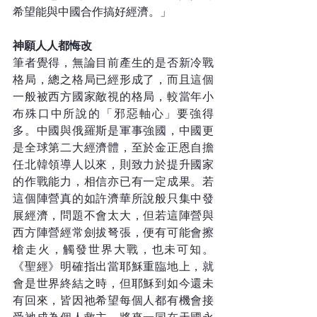
希望能與中國合作搞好經濟。」
神願人人都悔改
筆者覺得，無論目前產生的是否新冷戰
格局，總之格局已經形成了，而且這個
一般被西方國家敵視的格局，較當年小
布殊口中所說的「邪惡軸心」要強得
多。中國與俄羅斯是軍事強國，中國更
是全球第二大經濟體，至於金正恩自擔
任北韓領導人以來，則致力於提升國家
的作戰能力，相信亦已有一定成果。若
這個陣營真的如許濟華所說般只集中發
展經濟，問題不會太大，但若這陣營與
西方陣營經常劍拔弩張，便有可能會擦
槍走火，觸發世界大戰，也未可知。
《聖經》明確指出當耶穌重臨地上，就
會是世界終結之時，但耶穌到如今還未
有回來，皆因祂希望每個人都有機會接