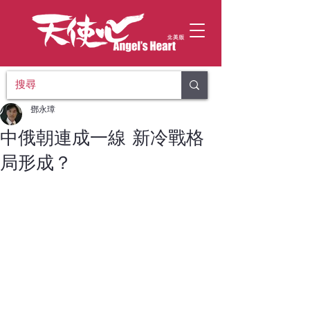
鄧永璋
中俄朝連成一線 新冷戰格
局形成？