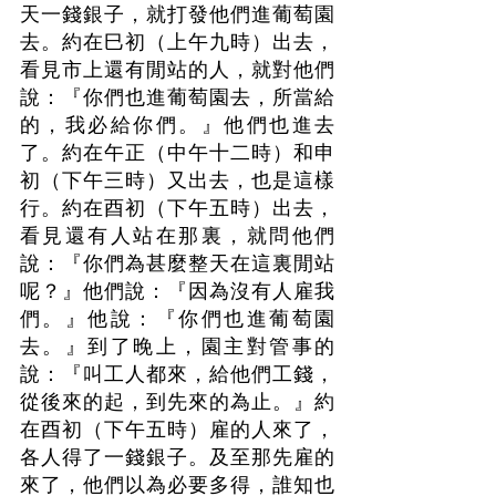
天一錢銀子，就打發他們進葡萄園
去。約在巳初（上午九時）出去，
看見市上還有閒站的人，就對他們
說：『你們也進葡萄園去，所當給
的，我必給你們。』他們也進去
了。約在午正（中午十二時）和申
初（下午三時）又出去，也是這樣
行。約在酉初（下午五時）出去，
看見還有人站在那裏，就問他們
說：『你們為甚麼整天在這裏閒站
呢？』他們說：『因為沒有人雇我
們。』他說：『你們也進葡萄園
去。』到了晚上，園主對管事的
說：『叫工人都來，給他們工錢，
從後來的起，到先來的為止。』約
在酉初（下午五時）雇的人來了，
各人得了一錢銀子。及至那先雇的
來了，他們以為必要多得，誰知也