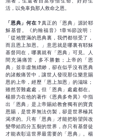
溺者，生還者自當珍惜生命、好好生
活，以免辜負那人救命之恩。
「恩典」何在？
真正的「恩典」源於耶
穌基督。《約翰福音》1章16節說明：
「從祂豐滿的恩典裏，我們都領受了，
而且恩上加恩。」意思就是哪裏有耶穌
基督同在，哪裏就有「恩典」可見。人
間充滿痛苦，多不勝數；上帝的「恩
典」並非虛無縹緲，卻在似乎沒有恩典
的諸般痛苦中，讓世人發現那位樂意賜
恩的上帝，經歷「恩上加恩」的滋味；
雖然苦難處處，但「恩典」處處都在。
楊腓力在他的著作《恩典多奇異》中指
出「恩典」是上帝賜給教會獨有的寶貴
恩賜，是世界無法仿製，卻是世界極其
渴求的。只有「恩典」才能把盼望與改
變帶給四分五裂的世界，亦只有基督徒
才能表彰這世界最需要的「恩典」。楊