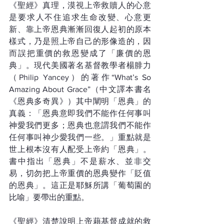
《聖經》真理，漠視上帝救贖人的心意
是要求人不住追求生命改變、心意更
新、靠上帝恩典漸漸回復人起初的原本
樣式，乃是照上帝自己的形像造的，因
而誤把重價的救恩變成了「廉價的恩
典」。現代美國著名基督教學者楊腓力
（Philip Yancey）的著作“What’s So 
Amazing About Grace”（中文譯本書名
《恩典多奇異》）其中闡明「恩典」的
真義：「恩典意即我們不能作任何事叫
神愛我們更多；恩典也意謂我們不能作
任何事叫神少愛我們一些。」重點就是
世上根本沒有人配受上帝約「恩典」。
書中指出「恩典」不是薪水、並非交
易，切勿把上帝重價的恩典變作「貶值
的恩典」。這正是耶穌所講「葡萄園的
比喻」要帶出的重點。
《聖經》清楚說明上帝藉基督成就的救