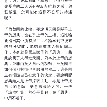
意，必定慶幸有此「着數」；但那些最
先受雇的工人必有被剝削吃虧之感，怨
聲載道！怎可能有這樣不公平的待遇
呢？
「葡萄園的比喻」要說明天國是關乎上
帝的恩典，也在乎上帝的主權。這比喻
要指出其中所有雇工，不論早到或後來
的無分彼此，能夠獲准進入葡萄園工
作，本身就是園主賦予的「恩典」，藉
此說明了人得進天國、乃本於上帝的恩
典，並非由於人自己的功勞。至於園主
如何個別對待他所聘用的雇工，這是園
主有權隨自己心意作的決定，要說明賜
恩典給人是上帝採取主動，亦是上帝按
自己的意願、樂意賞賜給人的。一般
「論功行賞」的公平見解，在「恩典」
中用不着了。