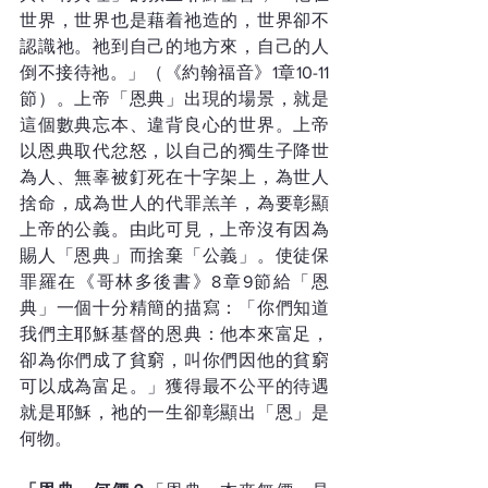
世界，世界也是藉着祂造的，世界卻不
認識祂。祂到自己的地方來，自己的人
倒不接待祂。」（《約翰福音》1章10-11
節）。上帝「恩典」出現的場景，就是
這個數典忘本、違背良心的世界。上帝
以恩典取代忿怒，以自己的獨生子降世
為人、無辜被釘死在十字架上，為世人
捨命，成為世人的代罪羔羊，為要彰顯
上帝的公義。由此可見，上帝沒有因為
賜人「恩典」而捨棄「公義」。使徒保
罪羅在《哥林多後書》8章9節給「恩
典」一個十分精簡的描寫：「你們知道
我們主耶穌基督的恩典：他本來富足，
卻為你們成了貧窮，叫你們因他的貧窮
可以成為富足。」獲得最不公平的待遇
就是耶穌，祂的一生卻彰顯出「恩」是
何物。