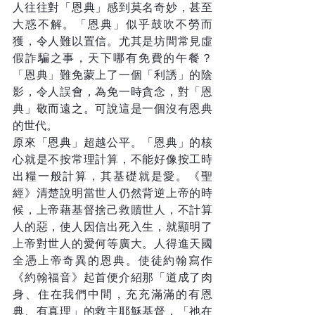
人往往對「恩典」感到莫名奇妙，甚至
大惑不解。「恩典」似乎鼓吹不勞而
獲，令人難以置信。尤其是坊間常見虛
假詐騙之事，天下哪有免費的午餐？
「恩典」難免蒙上了一個「利誘」的陰
影，令人誤會，為免一時貪念，對「恩
典」敬而遠之。可說這是一個沒有恩典
的世代。
原來「恩典」超越公平。「恩典」的核
心就是不按常理計算，不能好像按工時
出糧一般計算，其基礎就是愛。《聖
經》清楚說明當世人仍然背逆上帝的時
候，上帝藉基督捨己救贖世人，不計算
人的惡，使人因信出死入生，就顯明了
上帝對世人的愛何等廣大。人得進天國
全憑上帝奇異的恩典。使徒約翰寫作
《約翰福音》起首便介紹那「道成了肉
身、住在我們中間，充充滿滿的有恩
典、有真理」的救主耶穌基督，「祂在