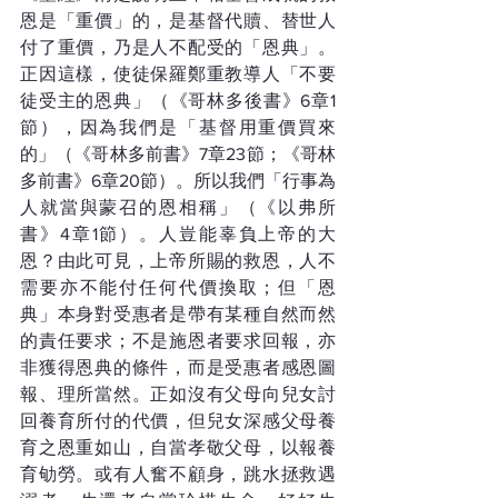
恩是「重價」的，是基督代贖、替世人
付了重價，乃是人不配受的「恩典」。
正因這樣，使徒保羅鄭重教導人「不要
徒受主的恩典」（《哥林多後書》6章1
節），因為我們是「基督用重價買來
的」（《哥林多前書》7章23節；《哥林
多前書》6章20節）。所以我們「行事為
人就當與蒙召的恩相稱」（《以弗所
書》4章1節）。人豈能辜負上帝的大
恩？由此可見，上帝所賜的救恩，人不
需要亦不能付任何代價換取；但「恩
典」本身對受惠者是帶有某種自然而然
的責任要求；不是施恩者要求回報，亦
非獲得恩典的條件，而是受惠者感恩圖
報、理所當然。正如沒有父母向兒女討
回養育所付的代價，但兒女深感父母養
育之恩重如山，自當孝敬父母，以報養
育劬勞。或有人奮不顧身，跳水拯救遇