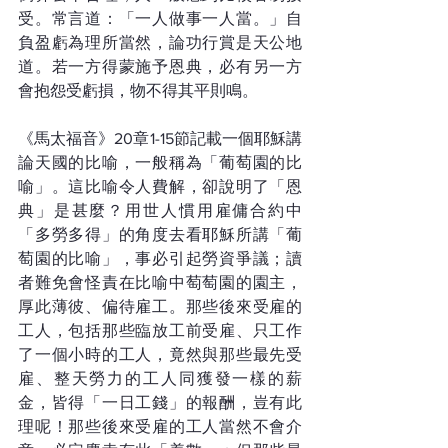
受。常言道：「一人做事一人當。」自
負盈虧為理所當然，論功行賞是天公地
道。若一方得蒙施予恩典，必有另一方
會抱怨受虧損，物不得其平則鳴。
《馬太福音》20章1-15節記載一個耶穌講
論天國的比喻，一般稱為「葡萄園的比
喻」。這比喻令人費解，卻說明了「恩
典」是甚麼？用世人慣用雇傭合約中
「多勞多得」的角度去看耶穌所講「葡
萄園的比喻」，事必引起勞資爭議；讀
者難免會怪責在比喻中萄萄園的園主，
厚此薄彼、偏待雇工。那些後來受雇的
工人，包括那些臨放工前受雇、只工作
了一個小時的工人，竟然與那些最先受
雇、整天勞力的工人同獲發一樣的薪
金，皆得「一日工錢」的報酬，豈有此
理呢！那些後來受雇的工人當然不會介