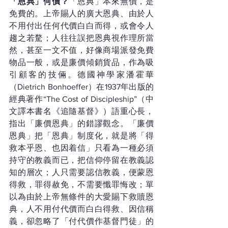
「恩典」何價？
「恩典」本來無價，是
免費的。上帝賜人的廣大恩典、由於人
不用付出任何代價白白而得，或會令人
趨之若騖；人往往誤把恩典視作理所當
然，甚至一文不值，好像商場派發免費
物品一般，或是廉價傾銷貨品，作為吸
引顧客的技倆。德國神學家潘霍華
（Dietrich Bonhoeffer）在1937年出版的
經典著作“The Cost of Discipleship”（中
文譯本書名《追隨基督》）語重心長，
指出「廉價恩典」的錯謬觀念。「廉價
恩典」把「恩典」制度化，就是將「得
救本乎恩、也因着信」只看為一種必須
持守的教義而已，把信仰停留在教義認
知的層次；人只需要認信教義，便蒙恩
得救，罪得赦免，不需要懺罪悔改；單
以為由於上帝無條件的大愛賜下救贖恩
典，人不用付代價而白白得救、因信稱
義，卻忽略了「付代價作基督門徒」的