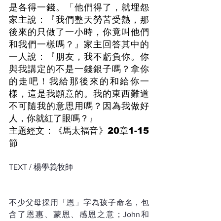
是各得一錢。「他們得了，就埋怨
家主說：『我們整天勞苦受熱，那
後來的只做了一小時，你竟叫他們
和我們一樣嗎？』家主回答其中的
一人說：『朋友，我不虧負你。你
與我講定的不是一錢銀子嗎？拿你
的走吧！我給那後來的和給你一
樣，這是我願意的。我的東西難道
不可隨我的意思用嗎？因為我做好
人，你就紅了眼嗎？』
主題經文：《馬太福音》20章1-15
節
TEXT / 楊學義牧師
不少父母採用「恩」字為孩子命名，包
含了恩惠、蒙恩、感恩之意；John和