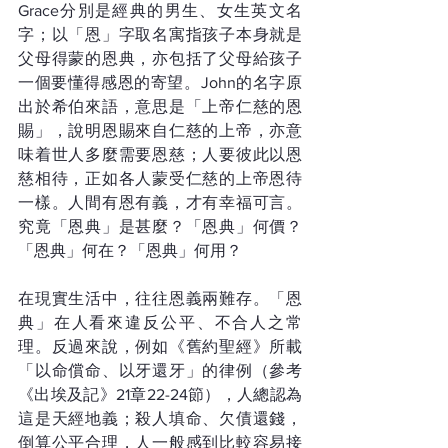
Grace分別是經典的男生、女生英文名
字；以「恩」字取名寓指孩子本身就是
父母得蒙的恩典，亦包括了父母給孩子
一個要懂得感恩的寄望。John的名字原
出於希伯來語，意思是「上帝仁慈的恩
賜」，說明恩賜來自仁慈的上帝，亦意
味着世人多麼需要恩慈；人要彼此以恩
慈相待，正如各人蒙受仁慈的上帝恩待
一樣。人間有恩有義，才有幸福可言。
究竟「恩典」是甚麼？「恩典」何價？
「恩典」何在？「恩典」何用？
在現實生活中，往往恩義兩難存。「恩
典」在人看來違反公平、不合人之常
理。反過來說，例如《舊約聖經》所載
「以命償命、以牙還牙」的律例（參考
《出埃及記》21章22-24節），人總認為
這是天經地義；殺人填命、欠債還錢，
倒算公平合理，人一般感到比較容易接