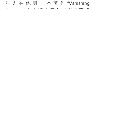
腓力在他另一本著作“Vanishing 
Grace”（中文譯本書名《恩典不虛
傳》）中呼籲教會必須讓福音再次打動
世界。教會需要重拾身為“Grace 
Dispensers”「散播恩典」的首要任務，
在現今恩典瀕臨絕蹟的世代中散播恩
典，使教會成為人領受恩典的地方；教
會首先要教導信眾學習彼此以恩慈相
待，才能活出恩典的生命，並裝備信眾
在日常生活待人接物中成為散播恩典的
人。
「恩典」何用？
原來最用得着「恩典」
的地方就是人的軟弱。使徒保羅在《哥
林多後書》12章7-9節分享自己內心的掙
扎，他曾經三次求主除去肉體上的一根
刺，不得其所，卻發現那根剌的存在有
特別的作用：「免得自視過高」；更重
要的是主對他說：「我的恩典夠你用