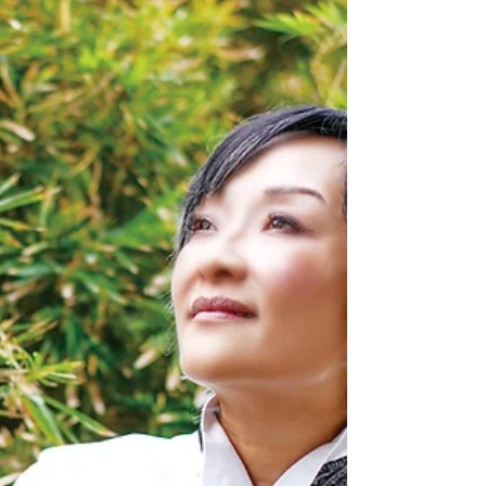
財富背後的真理指南針杜
緯綸的《箴言》人生